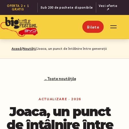
OFERTA 2 + 1
Vezi oferta
Sub 200 de pachete disponibile
GRATIS
↗
Bilete
Meniu
Acasă
/
Noutăți
/
Joaca, un punct de întâlnire între generații
←
Toate noutățile
ACTUALIZARE · 2026
Joaca, un punct
de întâlnire între