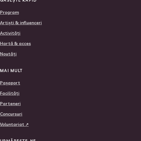
GĂSEȘTE RAPID
Program
Artiști & influenceri
Activități
Hartă & acces
Noutăți
MAI MULT
Pașaport
Facilități
Parteneri
Concursuri
Voluntariat ↗