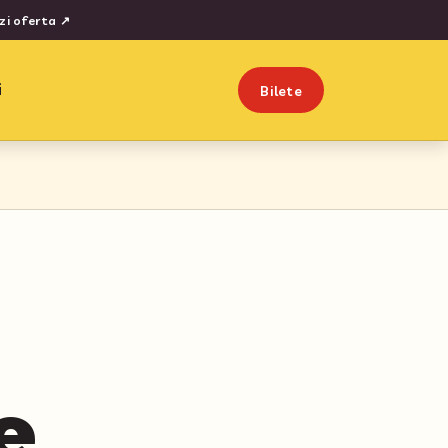
zi oferta
↗
i
Bilete
e