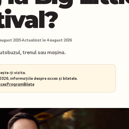
tival?
august 2025
·
Actualizat la
4 august 2026
utobuzul, trenul sau mașina.
ște-ți vizita.
026, informațiile despre acces și biletele.
cces
Program
Bilete