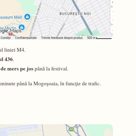
ul liniei M4.
ul 436
.
 de mers pe jos
până la festival.
minute până la Mogoșoaia, în funcție de trafic.