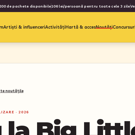
200 de pachete disponibile
106 lei/persoană pentru toate cele 3 zile
Ve
am
Artiști & influenceri
Activități
Hartă & acces
Noutăți
Concursur
te noutățile
IZARE · 2026
la Big Littl