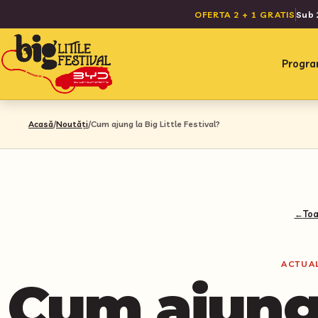
OFERTA 2 + 1 GRATIS
Sub 
Progr
Acasă
/
Noutăți
/
Cum ajung la Big Little Festival?
←
Toa
ACTUAL
Cum ajung 